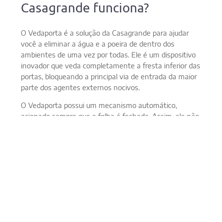
Casagrande funciona?
O Vedaporta é a solução da Casagrande para ajudar
você a eliminar a água e a poeira de dentro dos
ambientes de uma vez por todas. Ele é um dispositivo
inovador que veda completamente a fresta inferior das
portas, bloqueando a principal via de entrada da maior
parte dos agentes externos nocivos.
O Vedaporta possui um mecanismo automático,
acionado sempre que a folha é fechada. Assim, ele não
dificulta o movimento de abertura da porta e não
causa danos ao piso da área de giro da abertura.
Além disso, ele permite regulagem fina para garantir o
seu bom funcionamento e é de fácil instalação,
podendo ser montado por qualquer pessoa.
São várias opções de acabamento disponíveis, para que
você possa proteger o interior dos seus ambientes com
elegância e sofisticação. Escolha a opção que melhor