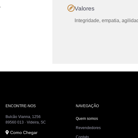
.
Valores
Integridade, empatia, agilida
ENCONTRE-NOS
NAVEGAÇÃO
Bulcão Vianna, 1256
Quem somos
89560 013 · Videira, SC
Revendedores
Como Chegar
Contato