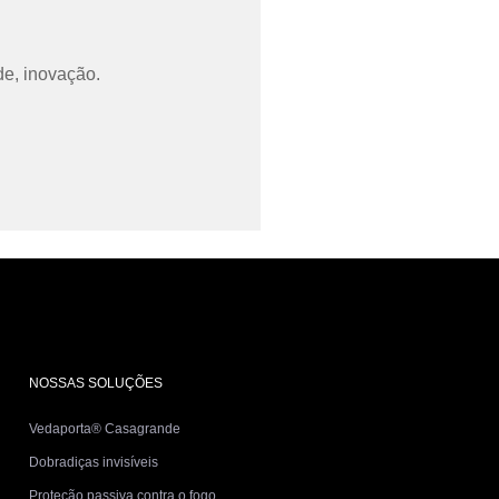
de, inovação.
NOSSAS SOLUÇÕES
Vedaporta® Casagrande
Dobradiças invisíveis
Proteção passiva contra o fogo