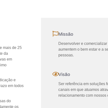
Missão
Desenvolver e comercializar 
e mais de 25
aumentem o bem estar e a se
te da
pessoas.
ivas em
simo
Visão
dicação e
Ser referência em soluções f
prazo em todos
canais em que atuamos atra
relacionamento com nossos c
esas do
idamente os