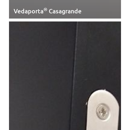
®
SAIBA MAIS
Vedaporta
Casagrande