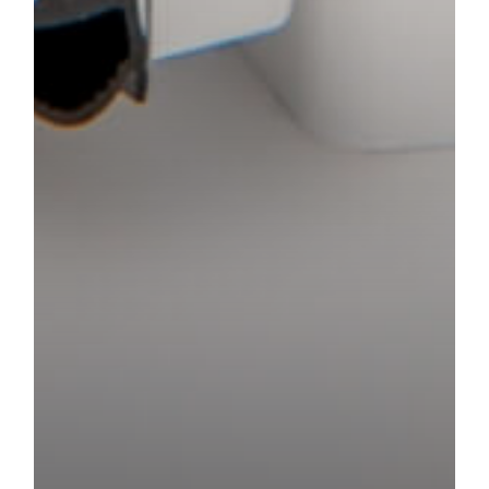
®
Vedaporta
Casagrande
Aumente o conforto, proteção e segurança do seu lar.​