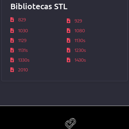
Bibliotecas STL
829
929
1030
1080
1129
1130s
1131s
1230s
1330s
1430s
2010