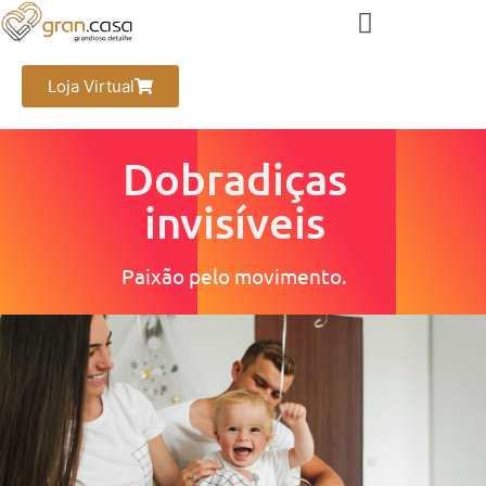
Loja Virtual
Dobradiças
invisíveis​
Paixão pelo movimento.​