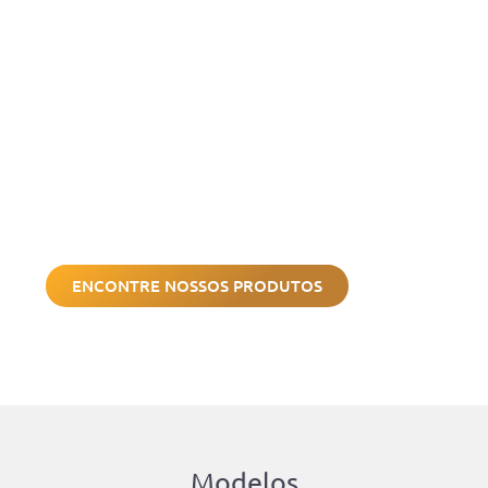
Para ter portas
integradas
harmoniosamente com a
parede:
Busque uma solução moderna e eficiente, com as
nossas dobradiças invisíveis!
ENCONTRE NOSSOS PRODUTOS
Modelos