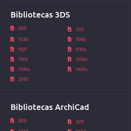
Bibliotecas 3DS
829
929
1030
1080
1129
1130s
1131s
1230s
1330s
1430s
2010
Bibliotecas ArchiCad
829
929