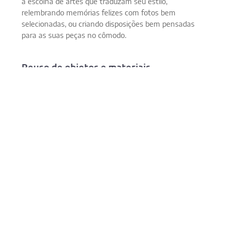
a escolha de artes que traduzam seu estilo,
relembrando memórias felizes com fotos bem
selecionadas, ou criando disposições bem pensadas
para as suas peças no cômodo.
Reuso de objetos e materiais
O reuso de materiais e elementos é outro conceito
importante nas tendências de decoração para 2021. A
integração de peças com história é mais uma maneira
de adicionar um elemento de exclusividade e
customização para a sua composição, com um item
que não será encontrado em nenhum outro lugar. Este
conceito é muito cativante porque permite muita
liberdade criativa, sendo possível investir na utilização
de materiais antigos, como madeira e tijolos de
demolição, ou reaproveitar móveis antigos – sendo
uma ótima desculpa para fazer uma restauração ou
criar utilizações inovadoras para as peças de mobiliário
reusadas.