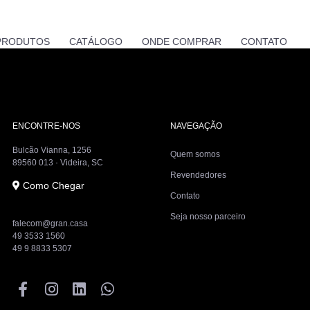
PRODUTOS
CATÁLOGO
ONDE COMPRAR
CONTATO
ENCONTRE-NOS
NAVEGAÇÃO
Bulcão Vianna, 1256
Quem somos
89560 013 · Videira, SC
Revendedores
Como Chegar
Contato
Seja nosso parceiro
falecom@gran.casa
49 3533 1560
49 9 8833 5307