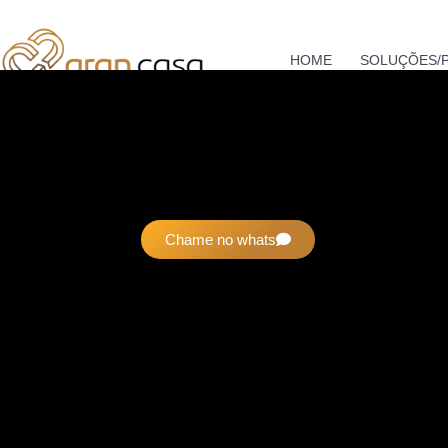
HOME
SOLUÇÕES/
Chame no whats