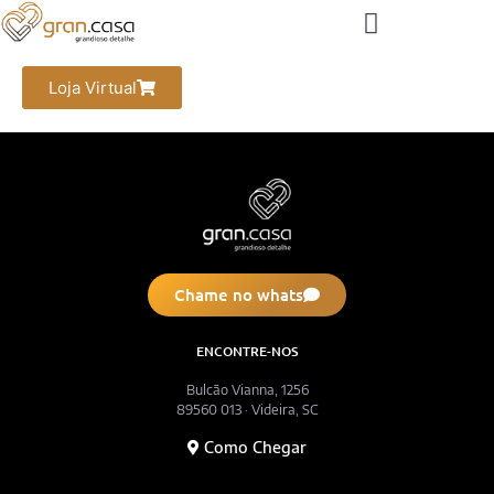
Loja Virtual
Chame no whats
ENCONTRE-NOS
Bulcão Vianna, 1256
89560 013 · Videira, SC
Como Chegar