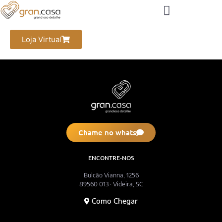
Loja Virtual
Chame no whats
ENCONTRE-NOS
Bulcão Vianna, 1256
89560 013 · Videira, SC
Como Chegar