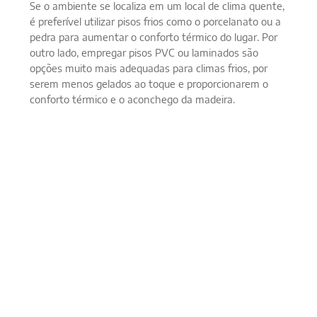
Se o ambiente se localiza em um local de clima quente,
é preferível utilizar pisos frios como o porcelanato ou a
pedra para aumentar o conforto térmico do lugar. Por
outro lado, empregar pisos PVC ou laminados são
opções muito mais adequadas para climas frios, por
serem menos gelados ao toque e proporcionarem o
conforto térmico e o aconchego da madeira.
Outra informação importante é que os pisos PVC não
possuem borracha em sua composição, como os pisos
vinílicos. Por conta disso, não dilatam com as
mudanças de temperatura do inverno e verão,
evitando a abertura e sobreposição das emendas com
o passar do tempo. Como resultado, o piso não
desenvolve problemas de infiltração, desnivelamento
ou empenamento.
No entanto, ambientes com maior presença de água e
vapor devem ser equipados com revestimentos
resistentes à umidade, evitando problemas de
infiltração e fungos. Nestes casos, o ideal é utilizar